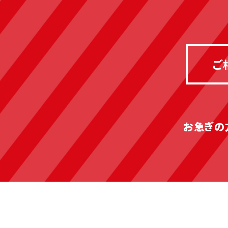
ご
お急ぎの